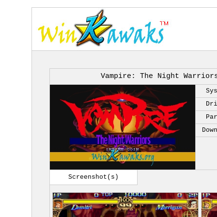
Vampire: The Night Warrior
Sy
Dr
Pa
Dow
Screenshot(s)