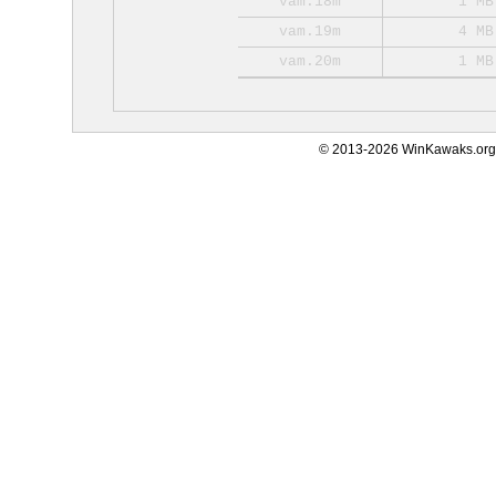
vam.18m
1 MB
vam.19m
4 MB
vam.20m
1 MB
© 2013-2026 WinKawaks.org,