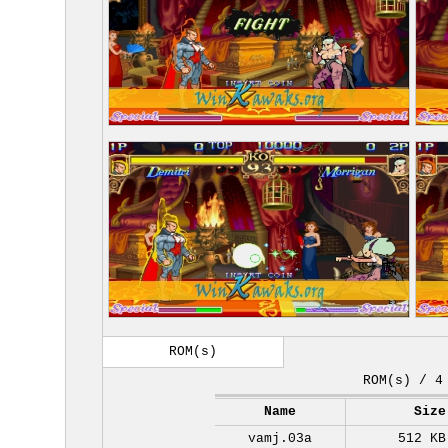
ROM(s)
ROM(s) / 4
Name
Size
vamj.03a
512 KB