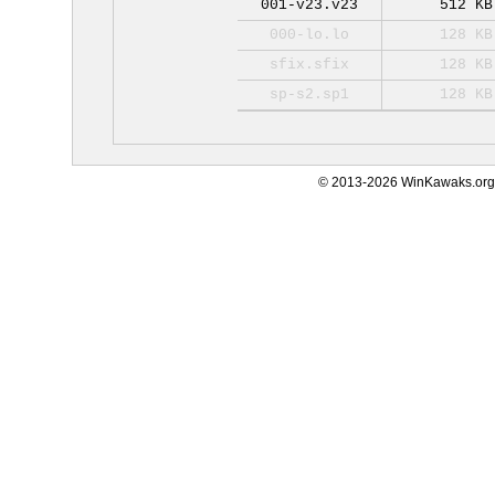
001-v23.v23
512 KB
000-lo.lo
128 KB
sfix.sfix
128 KB
sp-s2.sp1
128 KB
© 2013-2026 WinKawaks.org,