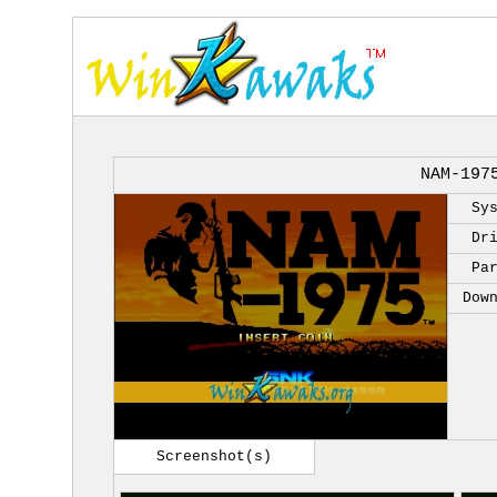
NAM-197
Sy
Dr
Pa
Dow
Screenshot(s)