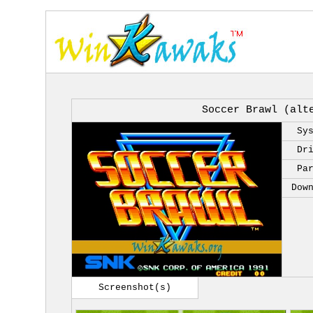
Soccer Brawl (alt
Sy
Dr
Pa
Dow
Screenshot(s)