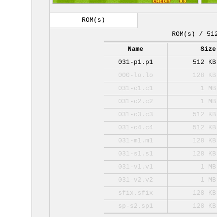
ROM(s)
ROM(s) / 51
Name
Size
031-p1.p1
512 KB
000-lo.lo
128 KB
031-c1.c1
1 MB
031-c2.c2
1 MB
031-c3.c3
512 KB
031-c4.c4
512 KB
031-m1.m1
128 KB
031-s1.s1
128 KB
031-v1.v1
1 MB
031-v2.v2
1 MB
sfix.sfix
128 KB
sp-s2.sp1
128 KB