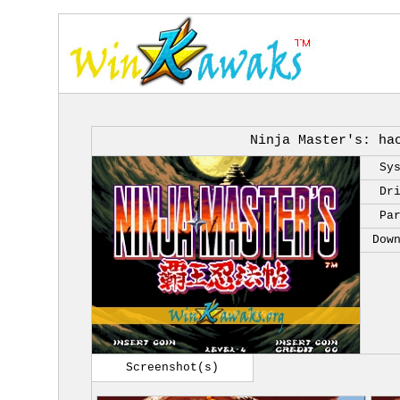
Ninja Master's: ha
Sy
Dr
Pa
Dow
Screenshot(s)