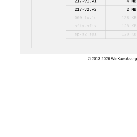
217-v1.v1
4 MB
217-v2.v2
2 MB
000-lo.lo
128 KB
sfix.sfix
128 KB
sp-s2.sp1
128 KB
© 2013-2026 WinKawaks.org,